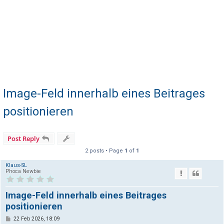
Image-Feld innerhalb eines Beitrages
positionieren
Post Reply
2 posts • Page
1
of
1
Klaus-SL
Phoca Newbie
Image-Feld innerhalb eines Beitrages
positionieren
P
22 Feb 2026, 18:09