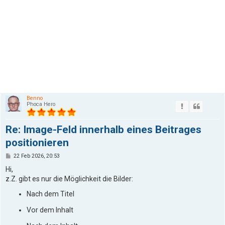
Benno
Phoca Hero
Re: Image-Feld innerhalb eines Beitrages
positionieren
P
22 Feb 2026, 20:53
o
s
Hi,
t
z.Z. gibt es nur die Möglichkeit die Bilder:
Nach dem Titel
Vor dem Inhalt