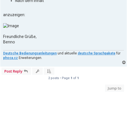
Nach dem Inhalt
anzuzeigen:
Freundliche Grüße,
Benno
Deutsche Bedienungsanleitungen
und aktuelle
deutsche Sprachpakete
für
phoca.cz
Erweiterungen.
Post Reply
2 posts • Page
1
of
1
Jump to