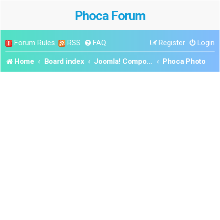
Phoca Forum
Forum Rules
RSS
FAQ
Register
Login
Home
Board index
Joomla! Components
Phoca Photo